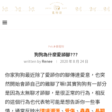
Pets❥養寵物
狗狗為什麼愛舔腳???
written by
Renee
2020 年 8 月 24 日
你家狗狗最近除了愛舔你的腳傳達愛意，也突
然開始會舔自己的雞腳了嘛!其實狗狗有一部分
是因為太無聊才舔腳，是很正常的行為，相反
的這個行為也代表牠可能是想告訴你一些事
情，通常反映出
環境潮溼
、
受傷
、
蟲蟲
、
長期