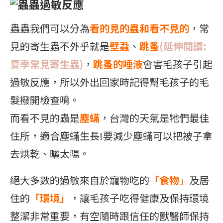
蟲蟲過敏反應
蟲蟲我們可以分為
看的見的蟲和看不見的
，常
見的寄生蟲不外乎就是
壁蝨
、
跳蚤
(延伸閱讀:
夏季常見寄生蟲)
，
跳蚤的唾液
會害毛孩子引起
過敏反應，所以外出回家時記得幫毛孩子的毛
髮撥開檢查唷。
而看不見的蟲是
塵蟎
，
台灣的天氣是牠們最佳
住所，適合塵蟎生長!要減少塵蟎可以把被子拿
去烘乾、曬太陽。
絕大多數的過敏來自於寵物吃的
「食物
」
及居
住的
「環境」
，讓毛孩子吃得健康及保持環境
整潔非常重要，有空隨時跟信任的獸醫師保持