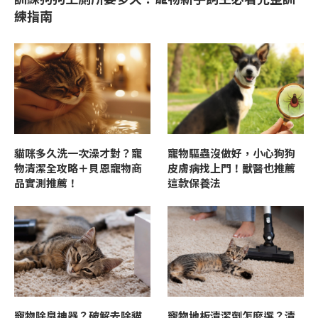
練指南
貓咪多久洗一次澡才對？寵
寵物驅蟲沒做好，小心狗狗
物清潔全攻略＋貝恩寵物商
皮膚病找上門！獸醫也推薦
品實測推薦！
這款保養法
寵物除臭神器？破解去除貓
寵物地板清潔劑怎麼選？清