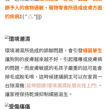
餵予人的食物
過敏
、
寵物零食所造成皮膚方面
的疾病
Σ( ° △ °|||)
環境潮濕
環境潮濕所造成的舔腳問題，會引發
細菌孳生
讓狗狗的皮膚越來越不好，引起搔癢或皮膚病
的問題，而皮膚敏感的毛孩子嚴重的話可能會
掉毛或脫毛唷，這時候建議飼主可以在家買一
台除濕機
(延伸閱讀:環境潮濕趾間炎找上門
)
，
讓家裡保持乾燥抑制細菌滋生。
受傷痛痛