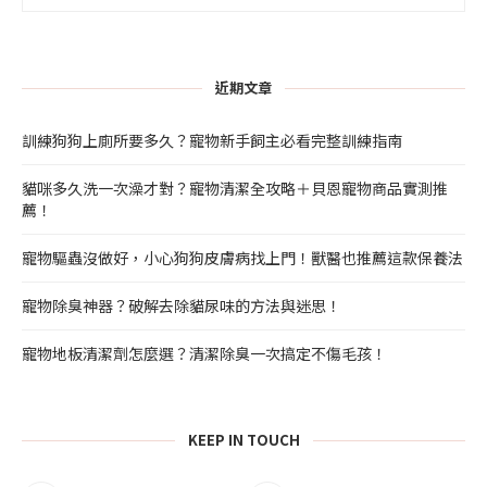
近期文章
訓練狗狗上廁所要多久？寵物新手飼主必看完整訓練指南
貓咪多久洗一次澡才對？寵物清潔全攻略＋貝恩寵物商品實測推
薦！
寵物驅蟲沒做好，小心狗狗皮膚病找上門！獸醫也推薦這款保養法
寵物除臭神器？破解去除貓尿味的方法與迷思！
寵物地板清潔劑怎麼選？清潔除臭一次搞定不傷毛孩！
KEEP IN TOUCH