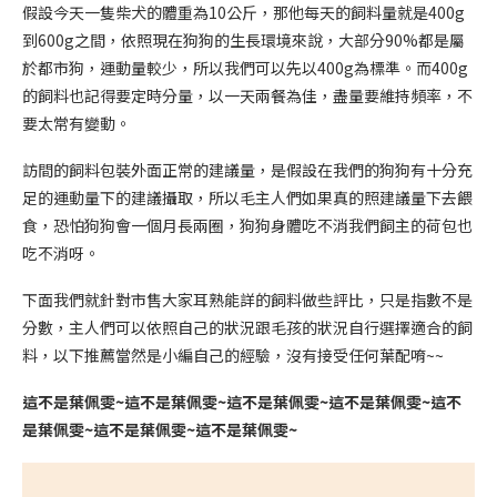
假設今天一隻柴犬的體重為10公斤，那他每天的飼料量就是400g
到600g之間，依照現在狗狗的生長環境來說，大部分90%都是屬
於都市狗，運動量較少，所以我們可以先以400g為標準。而400g
的飼料也記得要定時分量，以一天兩餐為佳，盡量要維持頻率，不
要太常有變動。
訪間的飼料包裝外面正常的建議量，是假設在我們的狗狗有十分充
足的運動量下的建議攝取，所以毛主人們如果真的照建議量下去餵
食，恐怕狗狗會一個月長兩圈，狗狗身體吃不消我們飼主的荷包也
吃不消呀。
下面我們就針對市售大家耳熟能詳的飼料做些評比，只是指數不是
分數，主人們可以依照自己的狀況跟毛孩的狀況自行選擇適合的飼
料，以下推薦當然是小編自己的經驗，沒有接受任何葉配唷~~
這不是葉佩雯~這不是葉佩雯~這不是葉佩雯~這不是葉佩雯~這不
是葉佩雯~這不是葉佩雯~這不是葉佩雯~