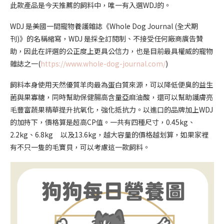
此款產品是今天推薦的飼料中，唯一有入選WDJ的。
WDJ 是美國一間寵物養護雜誌《Whole Dog Journal (全犬期
刊)》的名稱縮寫，WDJ 是採全訂閱制、不接受任何廠商廣告贊
助，因此在評選的公正度上更具公信力，也是目前最具權威的寵物
雜誌之一(
https://www.whole-dog-journal.com/
)
飼料本身使用天然優質羊肉最為蛋白質來源，可以降低便臭的益生
菌與果寡糖，同時幫助保健腸高含量亞麻油酸，還可以幫助護膚亮
毛豐富蔬果精華提升抗氧化，強化抵抗力。以進口的品牌加上WDJ
的加持下，價格算是超高CP值。一共有四種尺寸，0.45kg、
2.2kg、6.8kg 以及13.6kg，越大容量的價格越划算，如果家裡
有不只一隻的毛寶貝，可以考慮這一款飼料。