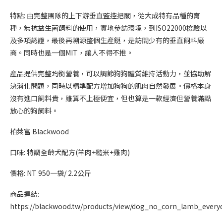
特點: 由完整團隊的上下游垂直監控把關，從大成特有品種的育
種，無抗益生菌飼料的使用，實地參訪環境，到ISO22000檢驗以
及多項認證，最後再溯源整個生產鏈，是訪間少有的垂直飼料廠
商。同時也是一個MIT，讓人不得不推。
產品提供完整均衡營養，可以調節狗狗體質維持活動力，並協助解
決消化問題，同時以精準配方增加狗狗的肌肉自然發展。價格本身
沒有進口飼料貴，雖算不上極便宜，但也算是一款經濟但營養滿點
放心的狗飼料。
柏萊富 Blackwood
口味: 特調全齡犬配方(羊肉+糙米+雞肉)
價格: NT 950一袋/ 2.2公斤
商品連結:
https://blackwood.tw/products/view/dog_no_corn_lamb_every