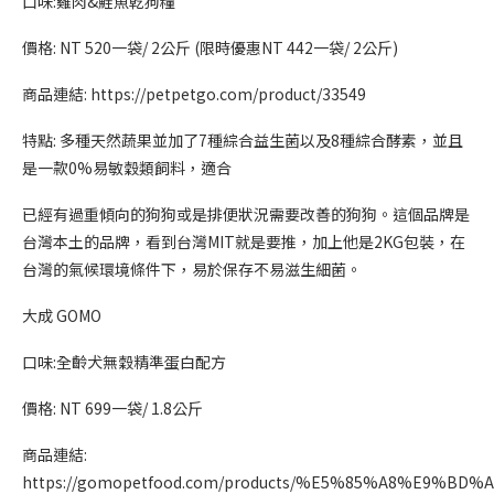
口味:雞肉&鮭魚乾狗糧
價格: NT 520一袋/ 2公斤 (限時優惠NT 442一袋/ 2公斤)
商品連結: https://petpetgo.com/product/33549
特點: 多種天然蔬果並加了7種綜合益生菌以及8種綜合酵素，並且
是一款0%易敏穀類飼料，適合
已經有過重傾向的狗狗或是排便狀況需要改善的狗狗。這個品牌是
台灣本土的品牌，看到台灣MIT就是要推，加上他是2KG包裝，在
台灣的氣候環境條件下，易於保存不易滋生細菌。
大成 GOMO
口味:全齡犬無穀精準蛋白配方
價格: NT 699一袋/ 1.8公斤
商品連結:
https://gomopetfood.com/products/%E5%85%A8%E