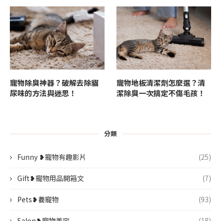
寵物除臭神器？破解去除貓
寵物地板清潔劑怎麼選？清
尿味的方法與迷思！
潔除臭一次搞定不傷毛孩！
分類
Funny ❥寵物有趣影片
(25)
Gift❥寵物用品開箱文
(7)
Pets❥養寵物
(93)
Salon❥寵物美容
(18)