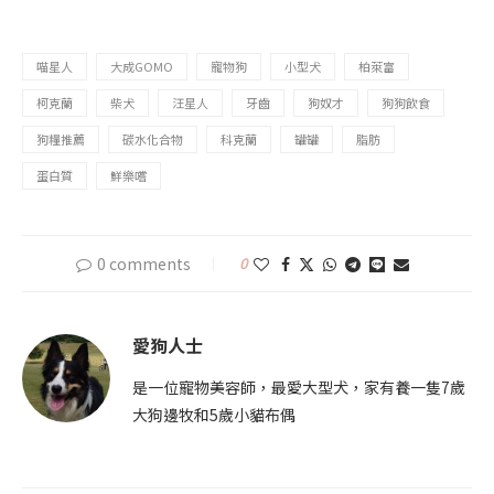
喵星人
大成GOMO
寵物狗
小型犬
柏萊富
柯克蘭
柴犬
汪星人
牙齒
狗奴才
狗狗飲食
狗糧推薦
碳水化合物
科克蘭
罐罐
脂肪
蛋白質
鮮樂嚐
0 comments
0
愛狗人士
是一位寵物美容師，最愛大型犬，家有養一隻7歲
大狗邊牧和5歲小貓布偶