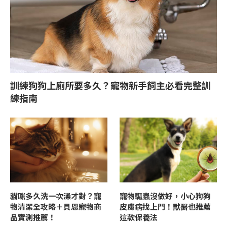
訓練狗狗上廁所要多久？寵物新手飼主必看完整訓
練指南
貓咪多久洗一次澡才對？寵
寵物驅蟲沒做好，小心狗狗
物清潔全攻略＋貝恩寵物商
皮膚病找上門！獸醫也推薦
品實測推薦！
這款保養法