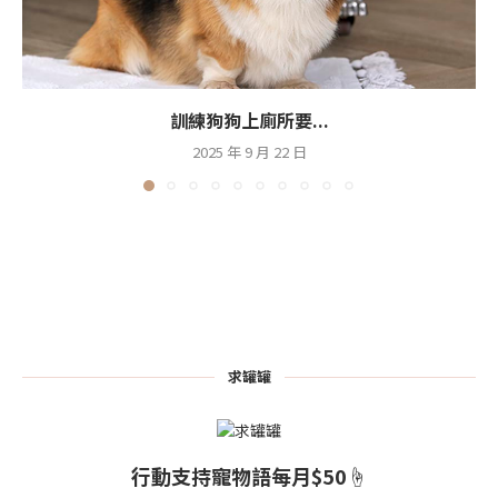
訓練狗狗上廁所要...
2025 年 9 月 22 日
求罐罐
行動支持寵物語每月$50☝