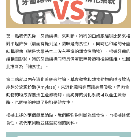
第一點我們先從「牙齒結構」來判斷，狗狗的臼齒跟貓咪比起來相
對平坦許多（前面有提到過，貓咪是肉食性），同時也和豬的牙齒
結構很像（豬是大眾基本上沒有爭議的雜食性動物），根據牙齒的
結構跟形狀，狗的牙齒結構同時具備著磨碎骨頭和植物纖維，也因
此推斷為「雜食性」。
第二點就以內在消化系統來討論，草食動物和雜食動物的唾液腺皆
能夠分泌澱粉酶(Amylase)，來消化澱粉進而讓身體吸收。但肉食
動物的唾液腺無法生產澱粉酶，而狗狗的消化系統可以產生澱粉
酶，也間接的佐證了狗狗是雜食性。
根據上述的兩個簡單論點，我們將狗狗判斷為雜食性，也根據這個
食性，我們來判斷並挑選訪間的飼料。