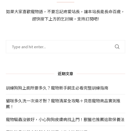
如果大家喜歡寵物語，不要忘記疼愛站長，讓本站長能長命百歲，
趕快按下上方的乞討碗，支持訂閱吧!
近期文章
訓練狗狗上廁所要多久？寵物新手飼主必看完整訓練指南
貓咪多久洗一次澡才對？寵物清潔全攻略＋貝恩寵物商品實測推
薦！
寵物驅蟲沒做好，小心狗狗皮膚病找上門！獸醫也推薦這款保養法