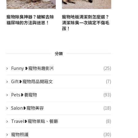
寵物除臭神器？破解去除
寵物地板清潔劑怎麼選？
貓尿味的方法與迷思！
清潔除臭一次搞定不傷毛
孩！
分類
Funny ❥寵物有趣影片
(25)
Gift❥寵物用品開箱文
(7)
Pets❥養寵物
(93)
Salon❥寵物美容
(18)
Travel❥寵物景點、餐廳
(8)
寵物照護
(30)