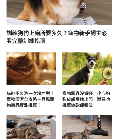
訓練狗狗上廁所要多久？寵物新手飼主必
看完整訓練指南
貓咪多久洗一次澡才對？
寵物驅蟲沒做好，小心狗
寵物清潔全攻略＋貝恩寵
狗皮膚病找上門！獸醫也
物商品實測推薦！
推薦這款保養法