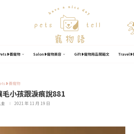
Pets❥養寵物
Salon❥寵物美容
Gift❥寵物用品開箱文
Trave
ets❥養寵物
毛小孩跟淚痕說881
人士
2021 年 11 月 19 日