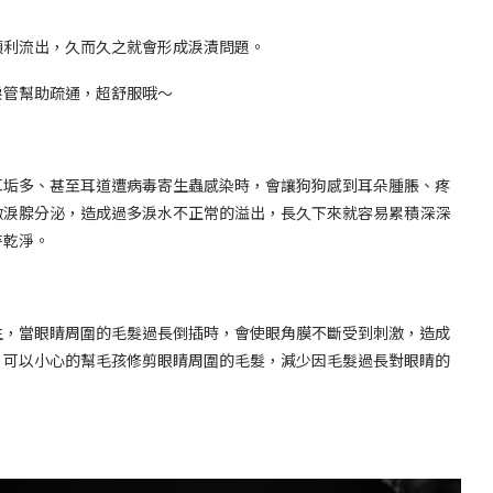
順利流出，久而久之就會形成淚漬問題。
淚管幫助疏通，超舒服哦～
耳垢多、甚至耳道遭病毒寄生蟲感染時，會讓狗狗感到耳朵腫脹、疼
激淚腺分泌，造成過多淚水不正常的溢出，長久下來就容易累積深深
持乾淨。
生，當眼睛周圍的毛髮過長倒插時，會使眼角膜不斷受到刺激，造成
。可以小心的幫毛孩修剪眼睛周圍的毛髮，減少因毛髮過長對眼睛的