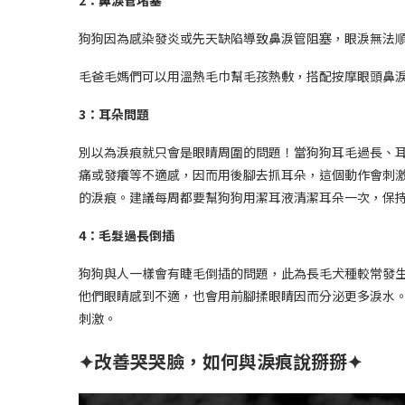
2：鼻淚管堵塞
狗狗因為感染發炎或先天缺陷導致鼻淚管阻塞，眼淚無法
毛爸毛媽們可以用溫熱毛巾幫毛孩熱敷，搭配按摩眼頭鼻
3：耳朵問題
別以為淚痕就只會是眼睛周圍的問題！當狗狗耳毛過長、
痛或發癢等不適感，因而用後腳去抓耳朵，這個動作會刺
的淚痕。建議每周都要幫狗狗用潔耳液清潔耳朵一次，保
4：毛髮過長倒插
狗狗與人一樣會有睫毛倒插的問題，此為長毛犬種較常發
他們眼睛感到不適，也會用前腳揉眼睛因而分泌更多淚水
刺激。
✦改善哭哭臉，如何與淚痕說掰掰✦