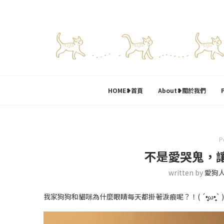
HOME❥首頁
About❥關於我們
P
不是愛哭鬼，讓
written by
愛狗
我家狗狗和貓咪為什麼眼睛每天都掛著淚痕呢？！( ´•̥̥̥ω•̥̥̥` )