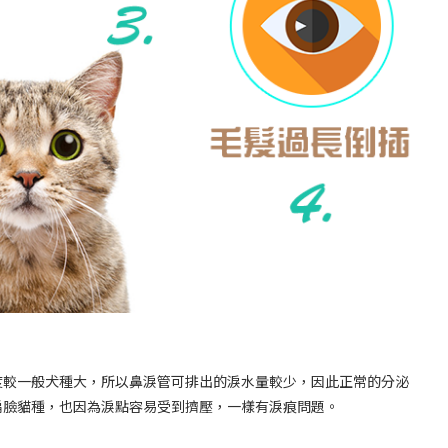
度較一般犬種大，所以鼻淚管可排出的淚水量較少，因此正常的分泌
扁臉貓種，也因為淚點容易受到擠壓，一樣有淚痕問題。