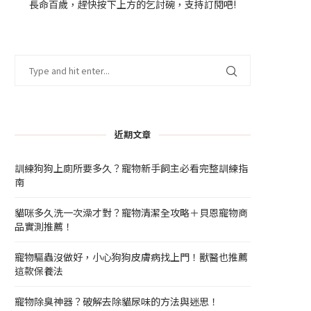
長命百歲，趕快按下上方的乞討碗，支持訂閱吧!
近期文章
訓練狗狗上廁所要多久？寵物新手飼主必看完整訓練指
南
貓咪多久洗一次澡才對？寵物清潔全攻略＋貝恩寵物商
品實測推薦！
寵物驅蟲沒做好，小心狗狗皮膚病找上門！獸醫也推薦
這款保養法
寵物除臭神器？破解去除貓尿味的方法與迷思！