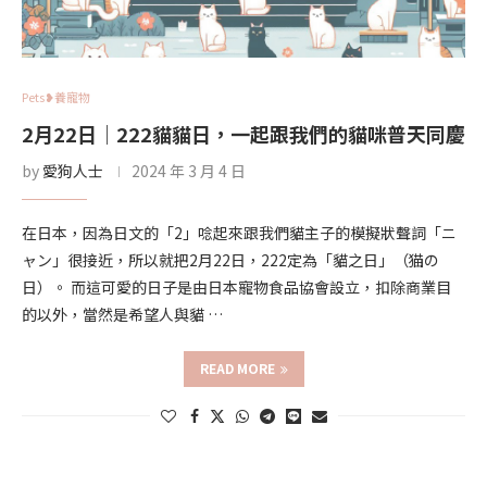
Pets❥養寵物
2月22日｜222貓貓日，一起跟我們的貓咪普天同慶
by
愛狗人士
2024 年 3 月 4 日
在日本，因為日文的「2」唸起來跟我們貓主子的模擬狀聲詞「ニ
ャン」很接近，所以就把2月22日，222定為「貓之日」（猫の
日）。 而這可愛的日子是由日本寵物食品協會設立，扣除商業目
的以外，當然是希望人與貓 …
READ MORE