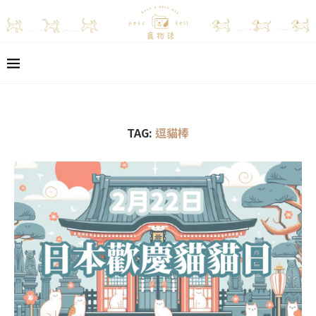
TAG:
逗貓棒