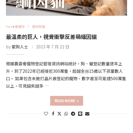
Pets❥養寵物
寵物照護
最溫柔的巨人，視覺衝擊反差萌緬因貓
by
愛狗人士
2023 年 7 月 22 日
根據農委會寵物登記管理資訊網站統計，狗、貓登記數量逐年上
升，到了2022年已經接近300萬隻，超越全台15歲以下孩童數人
口。 如果包含未施打晶片做登記的寵物，數字甚至可能達500萬隻
以上，可見越來越多 …
READ MORE