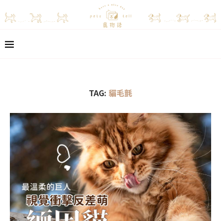
TAG:
貓毛氈