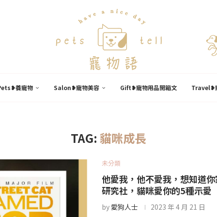
Pets❥養寵物
Salon❥寵物美容
Gift❥寵物用品開箱文
Trave
TAG:
貓咪成長
未分類
他愛我，他不愛我，想知道你家
研究社，貓咪愛你的5種示愛
by
愛狗人士
2023 年 4 月 21 日