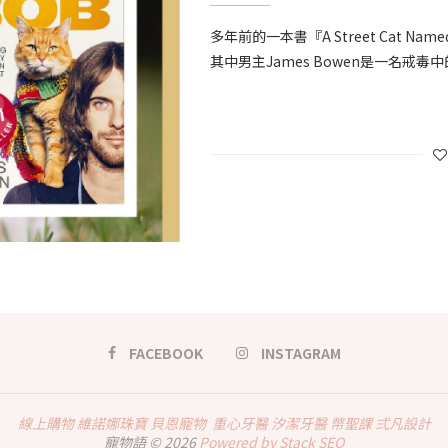
多年前的一本書『A Street Cat 
其中男主James Bowen是一名戒
FACEBOOK
INSTAGRAM
線上購物
維諾娜珠寶
貝恩寵物
重心牙醫
汐潔牙醫
幣聖課
弍凡設計
寵物語 © 2026
Powered by Stack SEO