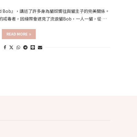
Named Bob』，講述了許多身為貓奴嚮往與貓主子的完美關係。
毒中的戒毒者，因緣際會遇見了流浪貓Bob，一人一貓，從 …
READ MORE