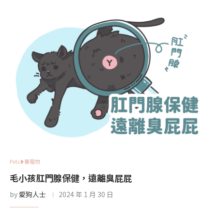
Pets❥養寵物
毛小孩肛門腺保健，遠離臭屁屁
by
愛狗人士
2024 年 1 月 30 日