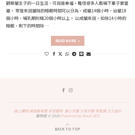
觀察貓主子的一日生活，可說是幸福，難怪很多人戲稱下輩子要當
貓。 常理來說貓咪的睡眠時間可以分為，成貓14個小時，幼貓18
個小時，哺乳期則睡20個小時以上。 以成貓來說，扣除14小時的
睡眠，剩下的時間除 …
READ MORE
線上購物
維諾娜珠寶
貝恩寵物
重心牙醫
汐潔牙醫
幣聖課
弍凡設計
寵物語 © 2026
Powered by Stack SEO
BACK TO TOP