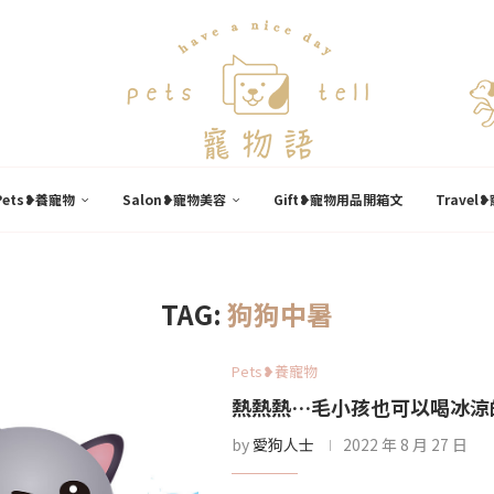
Pets❥養寵物
Salon❥寵物美容
Gift❥寵物用品開箱文
Trave
TAG:
狗狗中暑
Pets❥養寵物
熱熱熱…毛小孩也可以喝冰涼
by
愛狗人士
2022 年 8 月 27 日