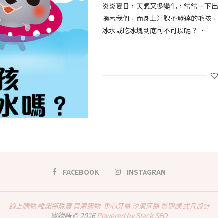
炎炎夏日，天氣又多變化，常常一下
隨著我們，而身上汗腺不發達的毛孩，
冰水或吃冰塊到底可不可以呢？ …
FACEBOOK
INSTAGRAM
線上購物
維諾娜珠寶
貝恩寵物
重心牙醫
汐潔牙醫
幣聖課
弍凡設計
寵物語 © 2026
Powered by Stack SEO