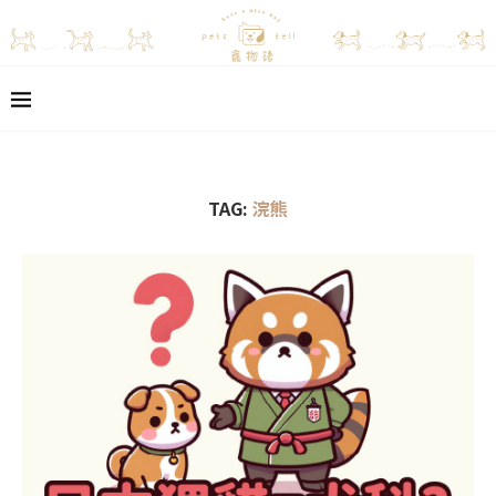
TAG:
浣熊