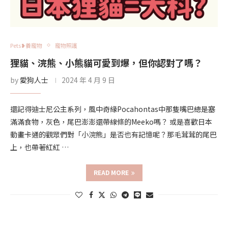
Pets❥養寵物
寵物照護
狸貓、浣熊、小熊貓可愛到爆，但你認對了嗎？
by
愛狗人士
2024 年 4 月 9 日
還記得迪士尼公主系列，風中奇緣Pocahontas中那隻嘴巴總是塞
滿滿食物，灰色，尾巴澎澎還帶線條的Meeko嗎？ 或是喜歡日本
動畫卡通的觀眾們對「小浣熊」是否也有記憶呢？那毛茸茸的尾巴
上，也帶著紅紅 …
READ MORE