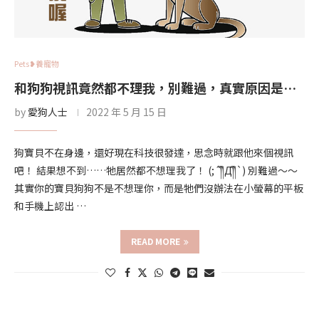
Pets❥養寵物
和狗狗視訊竟然都不理我，別難過，真實原因是…
by
愛狗人士
2022 年 5 月 15 日
狗寶貝不在身邊，還好現在科技很發達，思念時就跟他來個視訊
吧！ 結果想不到……牠居然都不想理我了！ (;´༎ຶД༎ຶ`) 別難過～～
其實你的寶貝狗狗不是不想理你，而是牠們沒辦法在小螢幕的平板
和手機上認出 …
READ MORE