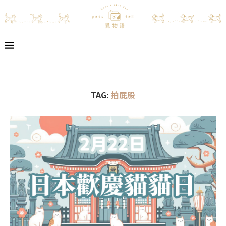
TAG:
拍屁股