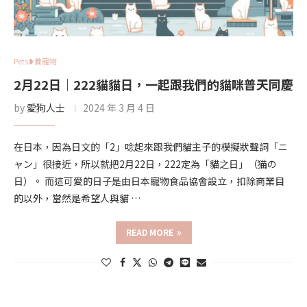
Pets❥養寵物
2月22日｜222貓貓日，一起跟我們的貓咪普天同慶
by
愛狗人士
2024 年 3 月 4 日
在日本，因為日文的「2」唸起來跟我們貓主子的模擬狀聲詞「ニ
ャン」很接近，所以就把2月22日，222定為「貓之日」（猫の
日）。 而這可愛的日子是由日本寵物食品協會設立，扣除商業目
的以外，當然是希望人與貓 …
READ MORE