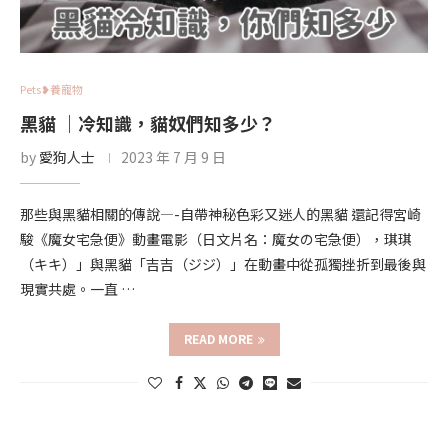
Pets❥養寵物
黑貓 ｜冷知識，貓奴們知多少？
by
愛狗人士
2023 年 7 月 9 日
那些與黑貓相關的傳說—-自帶神秘色彩又迷人的黑貓 還記得宮崎
駿《魔女宅急便》動畫電影（日文片名：魔女の宅急便），琪琪
（キキ）」與黑貓「吉吉（ジジ）」在動畫中從孤獨挫折到最後與
現實共處。一直 …
READ MORE