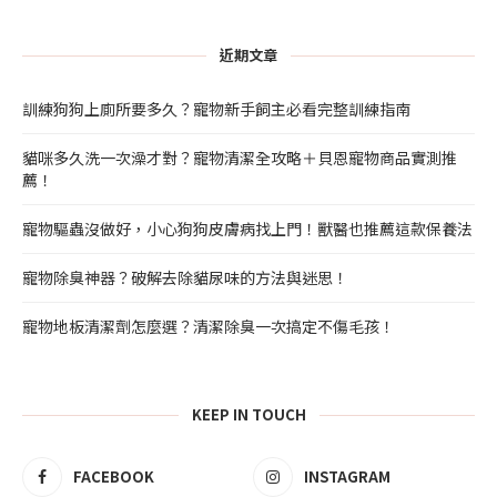
近期文章
訓練狗狗上廁所要多久？寵物新手飼主必看完整訓練指南
貓咪多久洗一次澡才對？寵物清潔全攻略＋貝恩寵物商品實測推
薦！
寵物驅蟲沒做好，小心狗狗皮膚病找上門！獸醫也推薦這款保養法
寵物除臭神器？破解去除貓尿味的方法與迷思！
寵物地板清潔劑怎麼選？清潔除臭一次搞定不傷毛孩！
KEEP IN TOUCH
FACEBOOK
INSTAGRAM