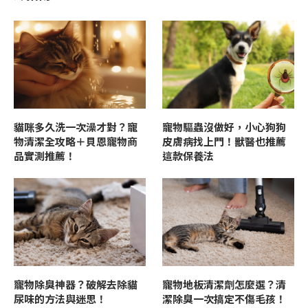
貓咪多久洗一次澡才對？寵
寵物驅蟲沒做好，小心狗狗
物清潔全攻略＋貝恩寵物商
皮膚病找上門！獸醫也推薦
品實測推薦！
這款保養法
寵物除臭神器？破解去除貓
寵物地板清潔劑怎麼選？清
尿味的方法與迷思！
潔除臭一次搞定不傷毛孩！