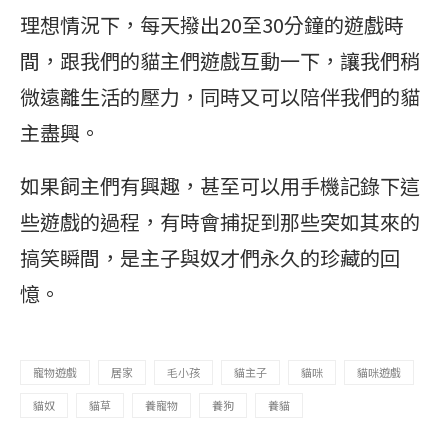
理想情況下，每天撥出20至30分鐘的遊戲時
間，跟我們的貓主們遊戲互動一下，讓我們稍
微遠離生活的壓力，同時又可以陪伴我們的貓
主盡興。
如果飼主們有興趣，甚至可以用手機記錄下這
些遊戲的過程，有時會捕捉到那些突如其來的
搞笑瞬間，是主子與奴才們永久的珍藏的回
憶。
寵物遊戲
居家
毛小孩
貓主子
貓咪
貓咪遊戲
貓奴
貓草
養寵物
養狗
養貓