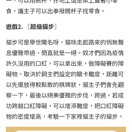
一，可以用紙杯，在地上或是桌上蓋著小零
食，讓主子可以出拳撥開杯子找零食。
遊戲2. 〖超級貓步〗
貓步可是舉世聞名呀，貓咪走起路來的悄無聲
息優雅帶過，簡直就是一絕。奴才們因為疫情
許久沒用的口紅，可以拿出來，做障礙賽的障
礙物。取決於飼主們設定的關卡難度，距離可
以先擺放得較鬆散的棋牌狀，貓主子們會先觀
察一下，最後以絕美優雅的步伐，跨過。若成
功跨越口紅障礙，可以增添難度，把口紅障礙
物的密度增高，考驗一下家裡貓主子的貓步。