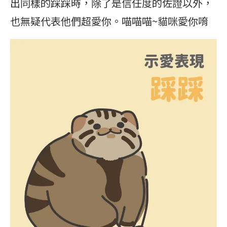
出同樣的踩踩時，除了是信任度的佐證以外，
也無疑代表他們超愛你。喵喵喵~貓咪愛你唷