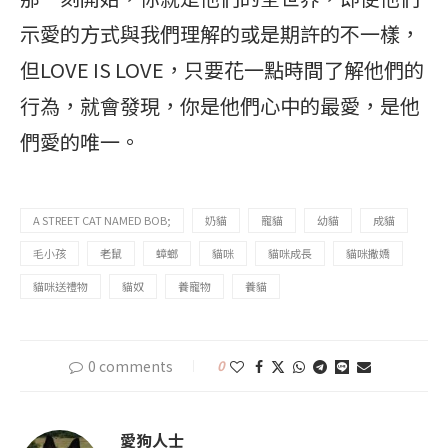
示愛的方式與我們理解的或是期許的不一樣，
但LOVE IS LOVE，只要花一點時間了解他們的
行為，就會發現，你是他們心中的最愛，是他
們愛的唯一。
A STREET CAT NAMED BOB;
奶貓
寵貓
幼貓
成貓
毛小孩
老鼠
蟑螂
貓咪
貓咪成長
貓咪撒嬌
貓咪送禮物
貓奴
養寵物
養貓
0 comments
0
愛狗人士