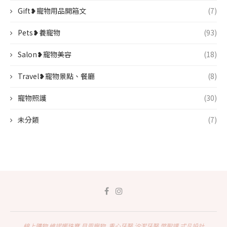
Gift❥寵物用品開箱文
(7)
Pets❥養寵物
(93)
Salon❥寵物美容
(18)
Travel❥寵物景點、餐廳
(8)
寵物照護
(30)
未分類
(7)
線上購物
維諾娜珠寶
貝恩寵物
重心牙醫
汐潔牙醫
幣聖課
弍凡設計