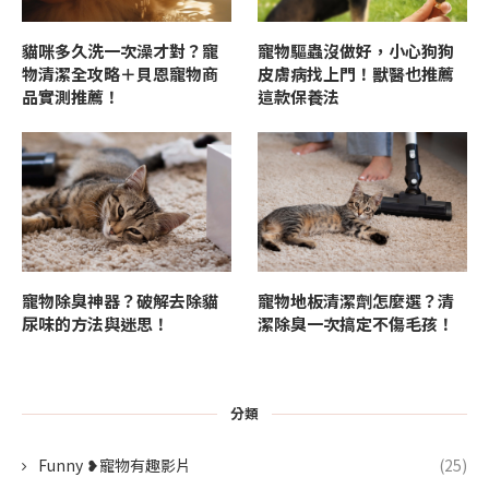
貓咪多久洗一次澡才對？寵
寵物驅蟲沒做好，小心狗狗
物清潔全攻略＋貝恩寵物商
皮膚病找上門！獸醫也推薦
品實測推薦！
這款保養法
寵物除臭神器？破解去除貓
寵物地板清潔劑怎麼選？清
尿味的方法與迷思！
潔除臭一次搞定不傷毛孩！
分類
Funny ❥寵物有趣影片
(25)