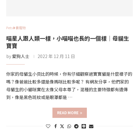
Pets❥養寵物
喵星人跟人類一樣，小喵喵也長的一個樣｜母貓生
寶寶
by
愛狗人士
2022 年 12 月 11 日
你家的母貓生小貝比的時候，你有仔細觀察過寶寶貓是什麼樣子的
嗎？像爸爸比較多還是像媽咪比較多呢？ 有網友分享，他們家的
母貓生的小貓咪實在太像父母本尊了，混種的主要特徵都有遺傳
到，像是黑色斑紋或是眼罩都是 …
READ MORE