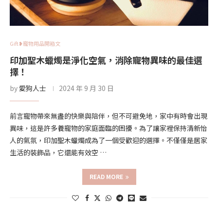
Gift❥寵物用品開箱文
印加聖木蠟燭是淨化空氣，消除寵物異味的最佳選
擇！
by
愛狗人士
2024 年 9 月 30 日
前言寵物帶來無盡的快樂與陪伴，但不可避免地，家中有時會出現
異味，這是許多養寵物的家庭面臨的困擾。為了讓家裡保持清新怡
人的氣氛，印加聖木蠟燭成為了一個受歡迎的選擇。不僅僅是居家
生活的裝飾品，它還能有效空 …
READ MORE