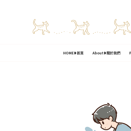
HOME❥首頁
About❥關於我們