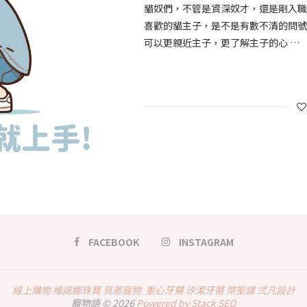
貓奴們，不管是資深奴才，還是剛入
喜歡的貓主子，是不是有數不清的問號
可以更親近主子，更了解主子的心 …
FACEBOOK
INSTAGRAM
線上購物
維諾娜珠寶
貝恩寵物
重心牙醫
汐潔牙醫
幣聖課
弍凡設計
寵物語 © 2026
Powered by Stack SEO