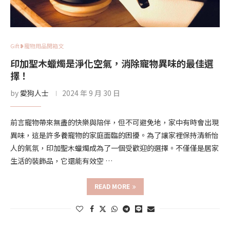
Gift❥寵物用品開箱文
印加聖木蠟燭是淨化空氣，消除寵物異味的最佳選
擇！
by
愛狗人士
2024 年 9 月 30 日
前言寵物帶來無盡的快樂與陪伴，但不可避免地，家中有時會出現
異味，這是許多養寵物的家庭面臨的困擾。為了讓家裡保持清新怡
人的氣氛，印加聖木蠟燭成為了一個受歡迎的選擇。不僅僅是居家
生活的裝飾品，它還能有效空 …
READ MORE