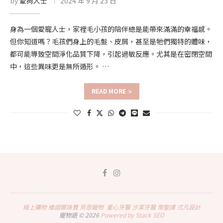
by
愛狗人士
2024 年 9 月 23 日
身為一個愛寵人士，家裡毛小孩的陪伴總是能帶來滿滿的幸福感。
但你知道嗎？毛孩們身上的毛髮、皮屑，甚至是牠們獨特的體味，
都可能導致空間淨化品質下降，引起過敏反應。尤其是在密閉空間
中，這些異味更是無所遁形。 …
READ MORE
線上購物
維諾娜珠寶
貝恩寵物
重心牙醫
汐潔牙醫
幣聖課
弍凡設計
寵物語 © 2026
Powered by Stack SEO