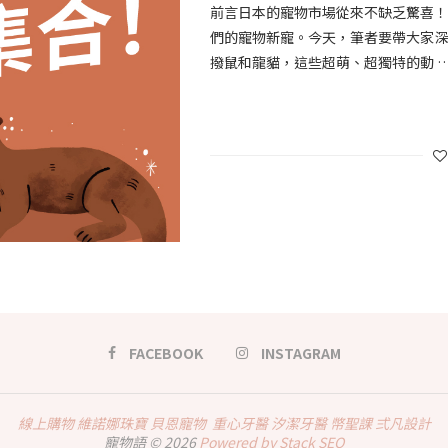
前言日本的寵物市場從來不缺乏驚喜
們的寵物新寵。今天，筆者要帶大家
撥鼠和龍貓，這些超萌、超獨特的動 
FACEBOOK
INSTAGRAM
線上購物
維諾娜珠寶
貝恩寵物
重心牙醫
汐潔牙醫
幣聖課
弍凡設計
寵物語 © 2026
Powered by Stack SEO