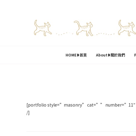
HOME❥首頁
About❥關於我們
[portfolio style=”masonry” cat=”” number=”11″
/]