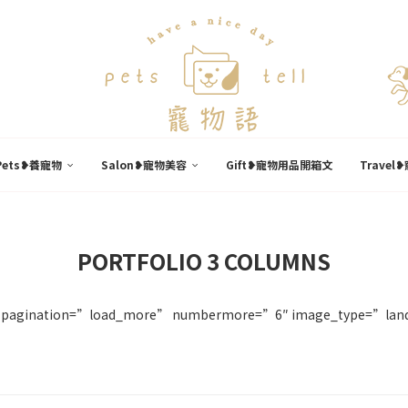
Pets❥養寵物
Salon❥寵物美容
Gift❥寵物用品開箱文
Trave
PORTFOLIO 3 COLUMNS
 pagination=”load_more” numbermore=”6″ image_type=”lands