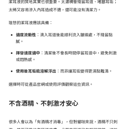
潔耳液的質地其實也很重要。太濃稠會殘留耳道、堵塞耳垢；
太稀又容易滲入內耳造成不適，還可能沒有清潔力。
理想的潔耳液應該具備：
適度流動性
：滴入耳道後能順利流入皺褶處，不殘留黏
膩。
揮發速度適中
：清潔後不會長時間停留耳道中，避免刺激
或悶熱感。
使用後耳垢能溶解浮出
：而非讓耳垢變得更濕黏難清。
選擇時可從產品官網或使用評價觀察這些資訊。
不含酒精、不刺激才安心
很多人會以為「有酒精才消毒」，但對貓咪來說，酒精不只刺