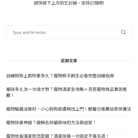
趕快按下上方的乞討碗，支持訂閱吧!
近期文章
訓練狗狗上廁所要多久？寵物新手飼主必看完整訓練指南
貓咪多久洗一次澡才對？寵物清潔全攻略＋貝恩寵物商品實測推
薦！
寵物驅蟲沒做好，小心狗狗皮膚病找上門！獸醫也推薦這款保養法
寵物除臭神器？破解去除貓尿味的方法與迷思！
寵物地板清潔劑怎麼選？清潔除臭一次搞定不傷毛孩！