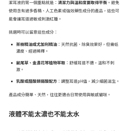
潔耳液的第一個重點就是：
清潔力與溫和度要取得平衡
。避免
使用含有過多香精、人工色素或強效藥性成分的產品，這些可
能會讓耳道過敏或刺激紅腫。
挑選時可以留意這些成分：
茶樹精油或尤加利精油
：天然抗菌、除臭效果好，但需低
濃度、經過稀釋。
鼠尾草、金盞花等植物萃取
：舒緩耳道不適，溫和不刺
激。
乳酸或醋酸類弱酸配方
：調整耳道pH值，減少細菌滋生。
產品成分簡單、天然，往往更適合日常使用與敏感貓咪。
液體不能太濃也不能太水