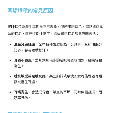
耳垢堆積的常見原因
貓咪耳朵會產生耳垢是正常現象，但若出現深色、濕黏或惡臭
味的耳垢，就要特別注意了。這些異常耳垢常見原因包括：
油脂分泌旺盛
：某些品種如波斯貓、英短等，耳道油脂分
泌多，容易累積髒汙。
耳道不通風
：垂耳或耳毛多的貓咪耳道較悶熱，細菌容易
滋生。
體質敏感或過敏反應
：某些飼料或環境因素可能導致耳道
發炎產生耳垢。
耳蟎寄生
：會造成深色、帶血的耳垢，同時伴隨搔抓、甩
頭等行為。