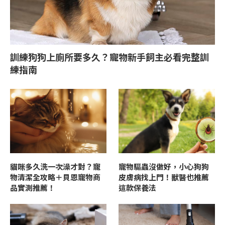
訓練狗狗上廁所要多久？寵物新手飼主必看完整訓
練指南
貓咪多久洗一次澡才對？寵
寵物驅蟲沒做好，小心狗狗
物清潔全攻略＋貝恩寵物商
皮膚病找上門！獸醫也推薦
品實測推薦！
這款保養法