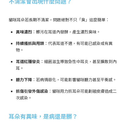
不清潔會出現什麼問題？
貓咪耳朵若長期不清潔，問題絕對不只「臭」這麼簡單：
異味濃烈
：髒污在耳道內發酵，產生濃烈臭味。
持續搔抓與甩頭
：代表耳道不適，有可能已感染或有異
物。
耳道紅腫發炎
：細菌滋生導致急性中耳炎，甚至擴散到內
耳。
聽力下降
：若病情惡化，可能影響貓咪聽力甚至平衡感。
抓傷引發外傷感染
：貓咪用力抓耳朵可能劃破皮膚造成二
次感染。
耳朵有異味，是病還是髒？