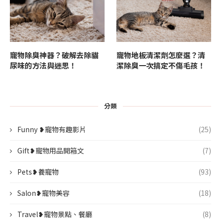
寵物除臭神器？破解去除貓
寵物地板清潔劑怎麼選？清
尿味的方法與迷思！
潔除臭一次搞定不傷毛孩！
分類
Funny ❥寵物有趣影片
(25)
Gift❥寵物用品開箱文
(7)
Pets❥養寵物
(93)
Salon❥寵物美容
(18)
Travel❥寵物景點、餐廳
(8)