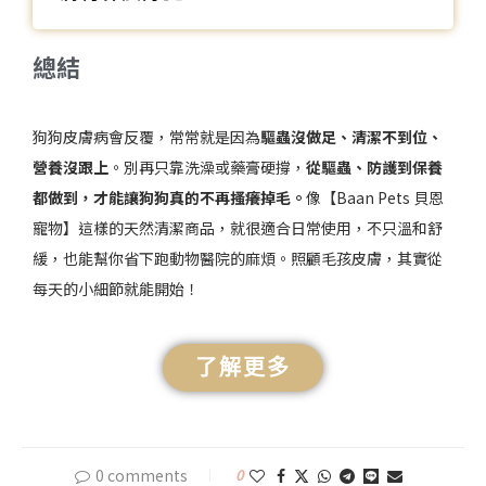
總結
狗狗皮膚病會反覆，常常就是因為
驅蟲沒做足、清潔不到位、
營養沒跟上
。別再只靠洗澡或藥膏硬撐，
從驅蟲、防護到保養
都做到，才能讓狗狗真的不再搔癢掉毛。
像【Baan Pets 貝恩
寵物】這樣的天然清潔商品，就很適合日常使用，不只溫和舒
緩，也能幫你省下跑動物醫院的麻煩。照顧毛孩皮膚，其實從
每天的小細節就能開始！
了解更多
0 comments
0