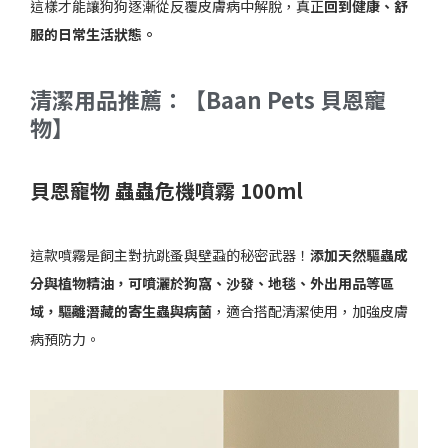
這樣才能讓狗狗逐漸從反覆皮膚病中解脫，真正
回到健康、舒
服的日常生活狀態。
清潔用品推薦：【Baan Pets 貝恩寵
物】
貝恩寵物 蟲蟲危機噴霧 100ml
這款噴霧是飼主對抗跳蚤與壁蝨的秘密武器！
添加天然驅蟲成
分與植物精油，可噴灑於狗窩、沙發、地毯、外出用品等區
域，驅離潛藏的寄生蟲與病菌
，適合搭配清潔使用，加強皮膚
病預防力。