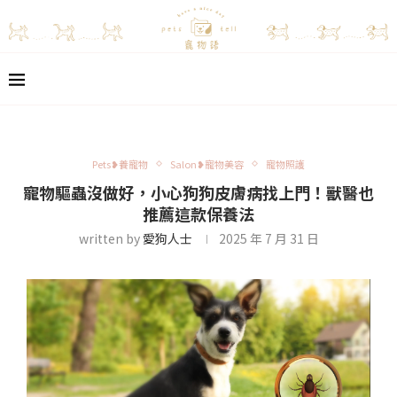
Pets❥養寵物
Salon❥寵物美容
寵物照護
寵物驅蟲沒做好，小心狗狗皮膚病找上門！獸醫也
推薦這款保養法
written by
愛狗人士
2025 年 7 月 31 日