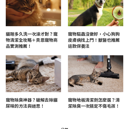
貓咪多久洗一次澡才對？寵
寵物驅蟲沒做好，小心狗狗
物清潔全攻略＋貝恩寵物商
皮膚病找上門！獸醫也推薦
品實測推薦！
這款保養法
寵物除臭神器？破解去除貓
寵物地板清潔劑怎麼選？清
尿味的方法與迷思！
潔除臭一次搞定不傷毛孩！