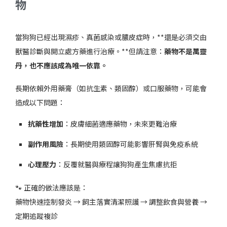
物
當狗狗已經出現濕疹、真菌感染或膿皮症時，**還是必須交由
獸醫診斷與開立處方藥進行治療。**但請注意：
藥物不是萬靈
丹，也不應該成為唯一依靠。
長期依賴外用藥膏（如抗生素、類固醇）或口服藥物，可能會
造成以下問題：
抗藥性增加
：皮膚細菌適應藥物，未來更難治療
副作用風險
：長期使用類固醇可能影響肝腎與免疫系統
心理壓力
：反覆就醫與療程讓狗狗產生焦慮抗拒
🐾 正確的做法應該是：
藥物快速控制發炎 → 飼主落實清潔照護 → 調整飲食與營養 →
定期追蹤複診