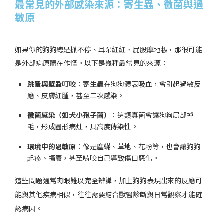
最常見的外部感染來源：寄生蟲、黴菌與過
敏原
如果你的狗狗總是抓不停、耳朵紅紅、屁股摩地板，那很可能
是外部病原體在作怪。以下是幾種最常見的來源：
跳蚤與壁蝨叮咬
：寄生蟲在狗狗體表吸血，會引起過敏反
應、皮膚紅腫，甚至二次感染。
黴菌感染（如犬小孢子菌）
：這類真菌會讓狗狗局部掉
毛，形成圓形病灶，具高度傳染性。
環境中的過敏原
：像是塵蟎、草地、花粉等，也會讓狗狗
起疹、搔癢，甚至啃咬自己導致傷口惡化。
這些問題通常肉眼難以完全辨識，加上狗狗表現出來的反應可
能與其他疾病相似，往往需要結合獸醫診斷與日常觀察才能確
認病因。