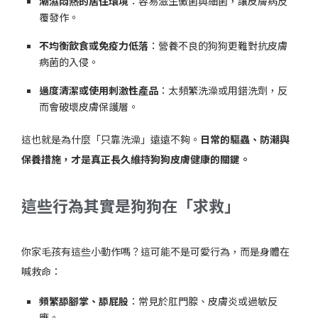
潮濕悶熱的居住環境
：容易滋生黴菌與細菌，讓皮膚病反
覆發作。
不均衡飲食或免疫力低落
：營養不良的狗狗更難對抗皮膚
病菌的入侵。
過度清潔或使用刺激性產品
：太頻繁洗澡或用錯洗劑，反
而會破壞皮膚保護層。
這也就是為什麼「只靠洗澡」遠遠不夠。
日常的驅蟲、防潮與
保養措施，才是真正長久維持狗狗皮膚健康的關鍵。
這些行為其實是狗狗在「求救」
你家毛孩有這些小動作嗎？這可能不是可愛行為，而是身體在
喊救命：
頻繁舔腳掌、舔屁股
：常見於肛門腺、皮膚炎或過敏反
應。