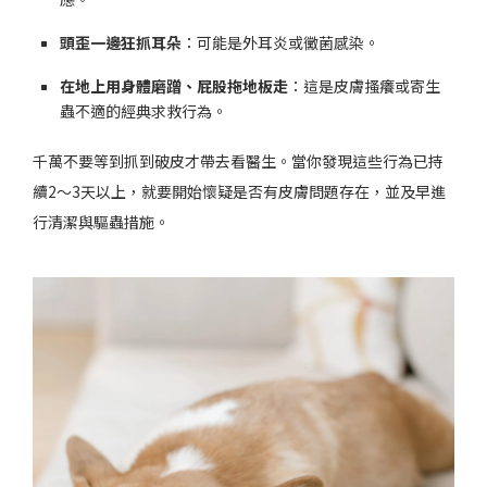
頭歪一邊狂抓耳朵
：可能是外耳炎或黴菌感染。
在地上用身體磨蹭、屁股拖地板走
：這是皮膚搔癢或寄生
蟲不適的經典求救行為。
千萬不要等到抓到破皮才帶去看醫生。當你發現這些行為已持
續2～3天以上，就要開始懷疑是否有皮膚問題存在，並及早進
行清潔與驅蟲措施。