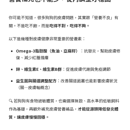
你可能不知道，很多狗狗的皮膚問題，其實跟「營養不良」有
關。不是吃不飽，而是
吃得不對，吃得不夠。
以下是幾種對皮膚健康非常重要的營養素：
Omega-3脂肪酸（魚油、亞麻籽）
：抗發炎，幫助皮膚修
復、減少紅腫搔癢
鋅、維生素E、維生素B群
：促進皮膚代謝與免疫調節
益生菌與腸道調整配方
：改善腸道菌叢也能影響皮膚狀況
（腸—皮膚軸概念）
🔍 若狗狗有食物過敏體質，也需選擇無穀、高水準的低敏飼料
作為基礎，再額外補充皮膚營養補品，
才能從源頭降低發炎體
質，讓皮膚慢慢回穩。