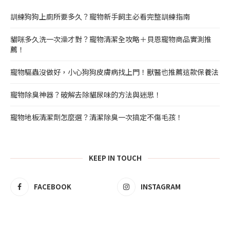
訓練狗狗上廁所要多久？寵物新手飼主必看完整訓練指南
貓咪多久洗一次澡才對？寵物清潔全攻略＋貝恩寵物商品實測推
薦！
寵物驅蟲沒做好，小心狗狗皮膚病找上門！獸醫也推薦這款保養法
寵物除臭神器？破解去除貓尿味的方法與迷思！
寵物地板清潔劑怎麼選？清潔除臭一次搞定不傷毛孩！
KEEP IN TOUCH
FACEBOOK
INSTAGRAM